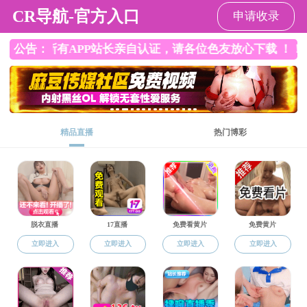
成人直播平台
成人直播平台
开启长者助手
首 页
走进成人直播平
成人直播平台
信息公开
台
资讯
>
您现在的位置:
成人直播平台
产业规划
市场采购贸易方式试点
[2025-05-21]
北部森林生态保护发展带
[2025-05-21]
西部先进制造产业带
[2025-05-21]